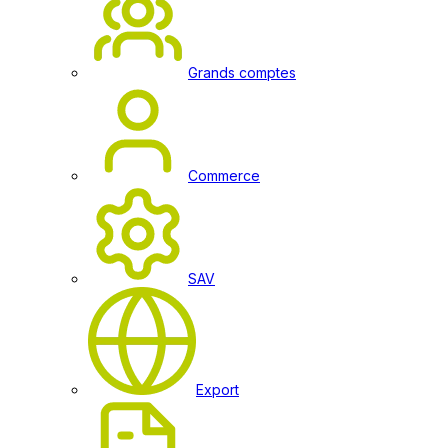
Grands comptes
Commerce
SAV
Export