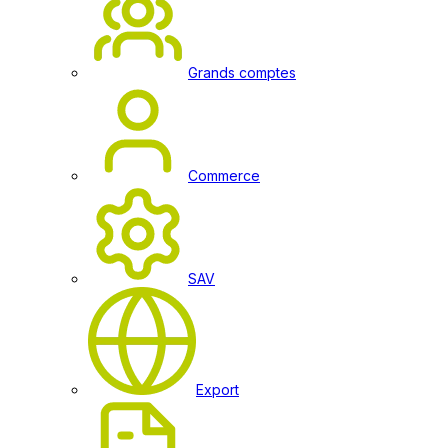
Grands comptes
Commerce
SAV
Export