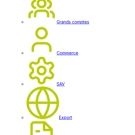
Grands comptes
Commerce
SAV
Export