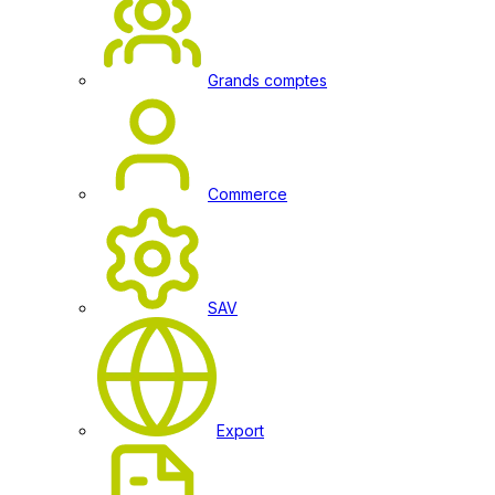
Grands comptes
Commerce
SAV
Export