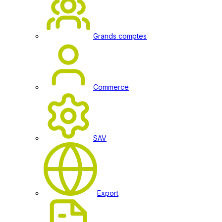
Grands comptes
Commerce
SAV
Export