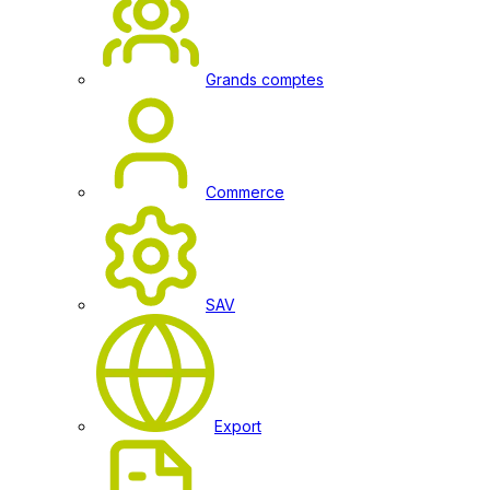
Grands comptes
Commerce
SAV
Export