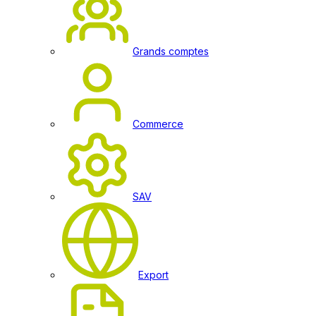
Grands comptes
Commerce
SAV
Export