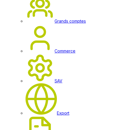
Grands comptes
Commerce
SAV
Export