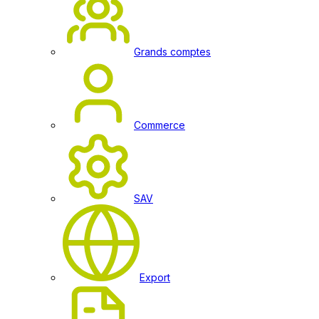
Grands comptes
Commerce
SAV
Export