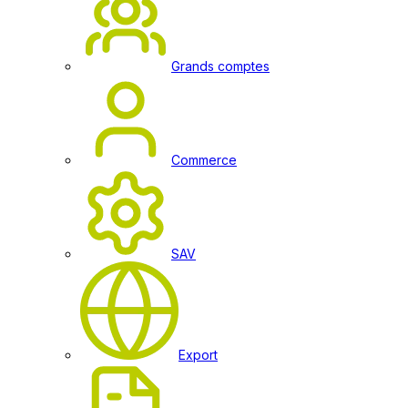
Grands comptes
Commerce
SAV
Export