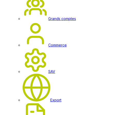
Grands comptes
Commerce
SAV
Export