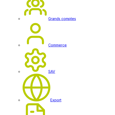
Grands comptes
Commerce
SAV
Export