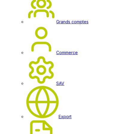
Grands comptes
Commerce
SAV
Export