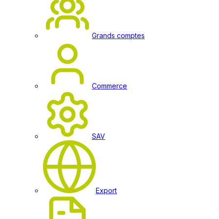
Grands comptes
Commerce
SAV
Export