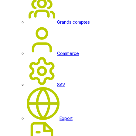
Grands comptes
Commerce
SAV
Export