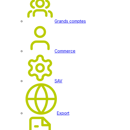
Grands comptes
Commerce
SAV
Export