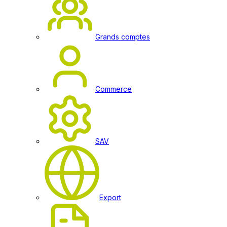
Grands comptes
Commerce
SAV
Export