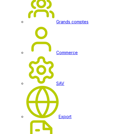
Grands comptes
Commerce
SAV
Export