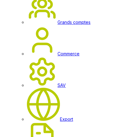
Grands comptes
Commerce
SAV
Export