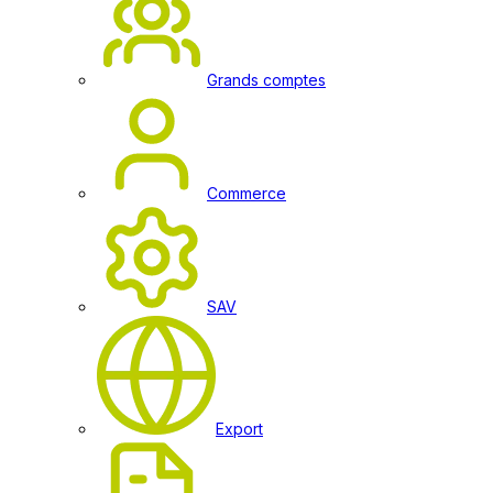
Grands comptes
Commerce
SAV
Export