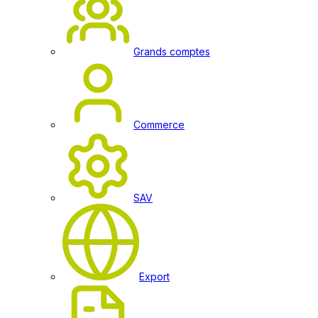
Grands comptes
Commerce
SAV
Export