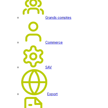
Grands comptes
Commerce
SAV
Export