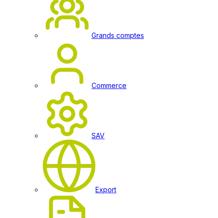
Grands comptes
Commerce
SAV
Export