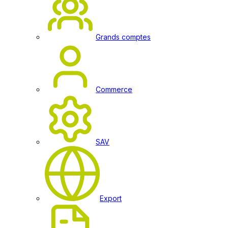
Grands comptes
Commerce
SAV
Export