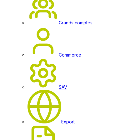
Grands comptes
Commerce
SAV
Export