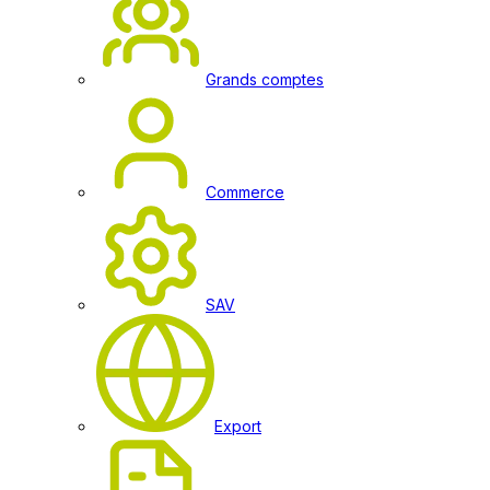
Grands comptes
Commerce
SAV
Export