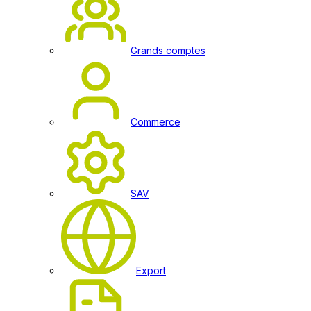
Grands comptes
Commerce
SAV
Export