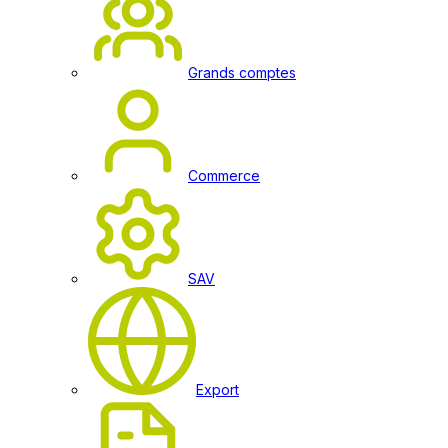
Grands comptes
Commerce
SAV
Export