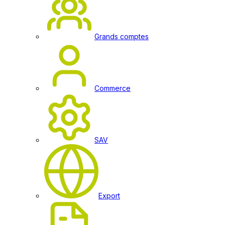
Grands comptes
Commerce
SAV
Export