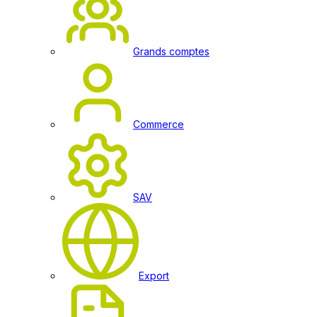
Grands comptes
Commerce
SAV
Export