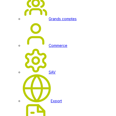
Grands comptes
Commerce
SAV
Export