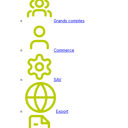
Grands comptes
Commerce
SAV
Export