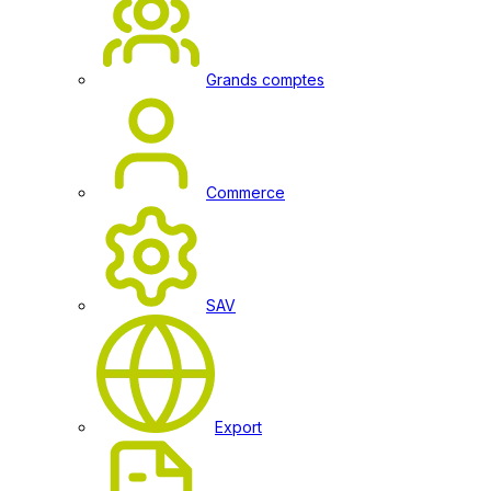
Grands comptes
Commerce
SAV
Export