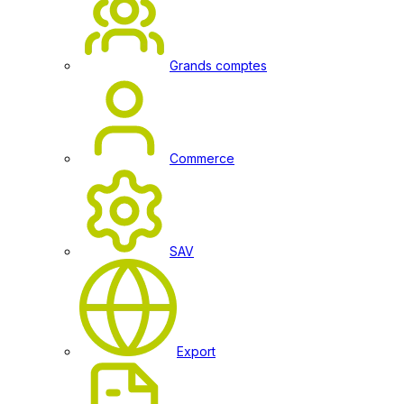
Grands comptes
Commerce
SAV
Export