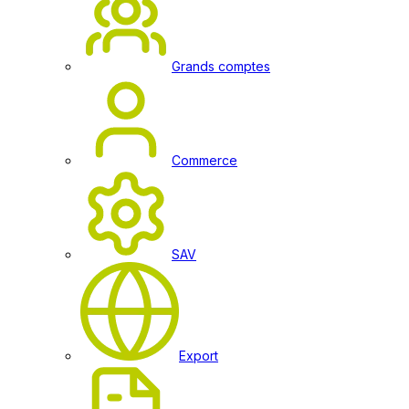
Grands comptes
Commerce
SAV
Export