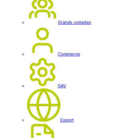
Grands comptes
Commerce
SAV
Export