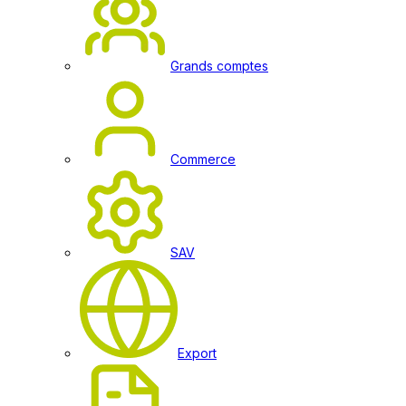
Grands comptes
Commerce
SAV
Export