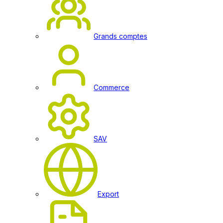
Grands comptes
Commerce
SAV
Export